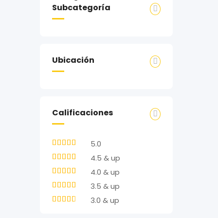
Subcategoría
Ubicación
Calificaciones
5.0
4.5 & up
4.0 & up
3.5 & up
3.0 & up