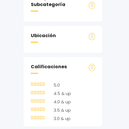
Subcategoría
Ubicación
Calificaciones
5.0
4.5 & up
4.0 & up
3.5 & up
3.0 & up